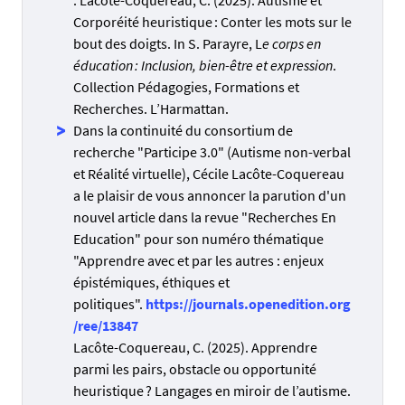
: Lacôte-Coquereau, C. (2025). Autisme et
Corporéité heuristique : Conter les mots sur le
bout des doigts. In S. Parayre, L
e corps en
éducation : Inclusion, bien-être et expression
.
Collection Pédagogies, Formations et
Recherches. L’Harmattan.
Dans la continuité du consortium de
recherche "Participe 3.0" (Autisme non-verbal
et Réalité virtuelle), Cécile Lacôte-Coquereau
a le plaisir de vous annoncer la parution d'un
nouvel article dans la revue "Recherches En
Education" pour son numéro thématique
"Apprendre avec et par les autres : enjeux
épistémiques, éthiques et
politiques".
https://journals.openedition.org
/ree/13847
Lacôte-Coquereau, C. (2025). Apprendre
parmi les pairs, obstacle ou opportunité
heuristique ? Langages en miroir de l’autisme.